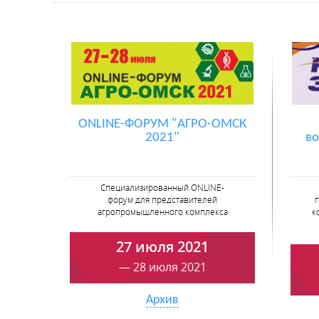
ONLINE-ФОРУМ "АГРО-ОМСК
2021"
во
Специализированный ONLINE-
форум для представителей
агропромышленного комплекса
к
27 июля 2021
— 28 июля 2021
Архив