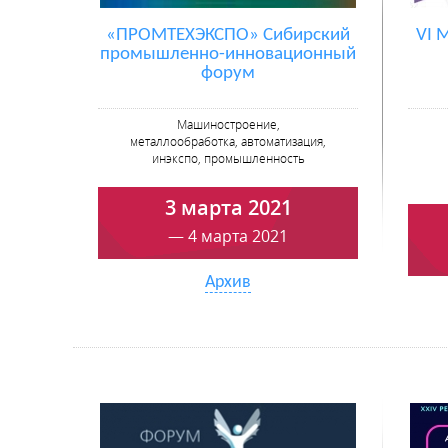
«ПРОМТЕХЭКСПО» Сибирский
VI 
промышленно-инновационный
форум
Машиностроение,
металлообработка, автоматизация,
инэкспо, промышленность
3 марта 2021
— 4 марта 2021
Архив