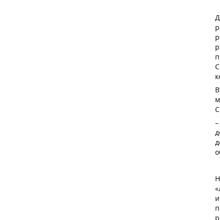
Д
р
р
р
п
С
к
В
м
С
–
д
д
о
Н
«
и
п
р