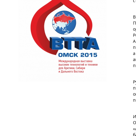
с
В
П
о
Р
А
п
а
а
п
Р
п
о
п
И
О
«
б