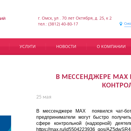
г. Омск, ул . 70 лет Октября, д. 25, к 2
тел.: (3812) 40-80-17
Смо
УСЛУГИ
НОВОСТИ
О КОМПАНИИ
В МЕССЕНДЖЕРЕ МАХ 
КОНТРО
25 мая
В мессенджере МАХ появился чат-бот 
предприниматели могут быстро получит
сфере контрольной (надзорной) деяте
https://max.ru/id5504223936_gos/AZ5dwSR