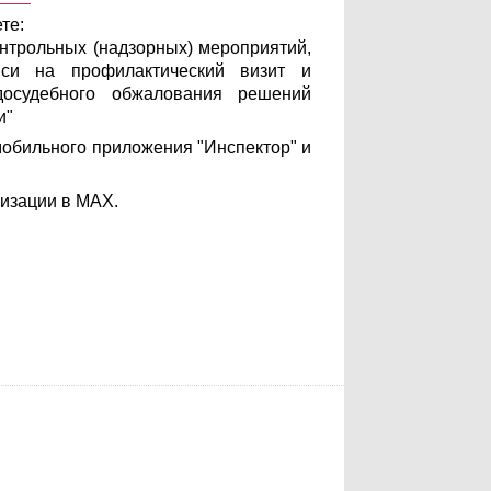
те:
онтрольных (надзорных) мероприятий,
иси на профилактический визит и
досудебного обжалования решений
и"
мобильного приложения "Инспектор" и
ризации в МАХ.