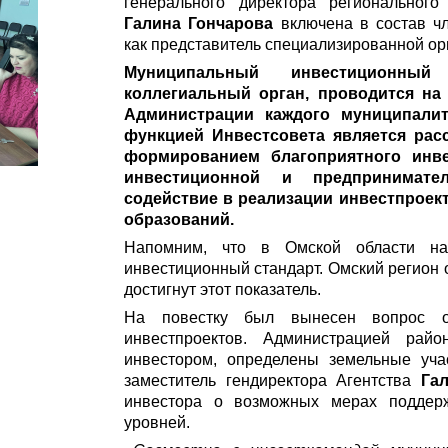
генерального директора регионального
Галина Гончарова
включена в состав чл
как представитель специализированной ор
Муниципальный инвестиционный
коллегиальный орган, проводится на
Администрации каждого муниципалит
функцией Инвестсовета является рас
формированием благоприятного инве
инвестиционной и предпринимате
содействие в реализации инвестпроек
образований.
Напомним, что в Омской области н
инвестиционный стандарт. Омский регион о
достигнут этот показатель.
На повестку был вынесен вопрос о
инвестпроектов. Администрацией рай
инвестором, определены земельные уча
заместитель гендиректора Агентства
Га
инвестора о возможных мерах поддерж
уровней.